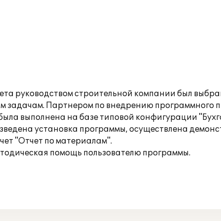
ета руководством строительной компании был выбран 
м задачам. Партнером по внедрению программного 
 была выполнена на базе типовой конфигурации "Бух
оизведена установка программы, осуществлена демон
чет "Отчет по материалам".
етодическая помощь пользователю программы.