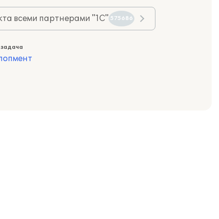
та всеми партнерами "1С"
575686
 задача
лопмент