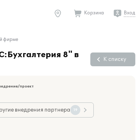
Корзина
Вход
ой фирме
С:Бухгалтерия 8" в
К списку
недрение/проект
ругие внедрения партнера
19