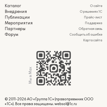
Каталог
О сайте
Внедрения
О решениях 1С
Публикации
Прайс-лист
Мероприятия
Поддержка
Партнеры
Обратная связь
Форум
Сообщить об ошибке
Карта сайта
Мы в Max
© 2011-2026 АО «Группа 1С» (правопреемник ООО
«1С»). Все права защищены.
websol@1c.ru