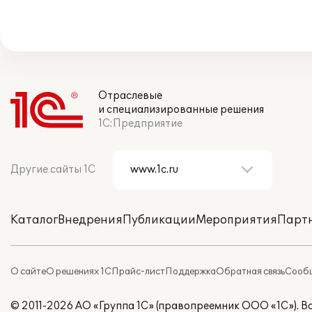
Отраслевые
и специализированные решения
1С:Предприятие
Другие сайты 1С
Каталог
Внедрения
Публикации
Мероприятия
Парт
О сайте
О решениях 1С
Прайс-лист
Поддержка
Обратная связь
Сообщ
© 2011-2026 АО «Группа 1С» (правопреемник ООО «1С»). 