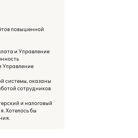
лётов повышенной
плата и Управление
енность
и Управление
й системы, оказаны
аботой сотрудников
ерский и налоговый
я. Хотелось бы
ния.