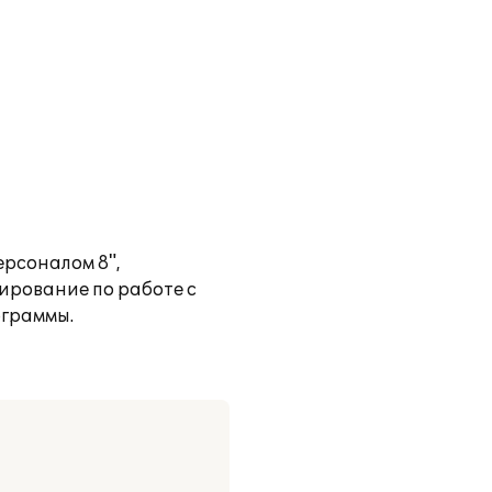
рсоналом 8",
ирование по работе с
ограммы.