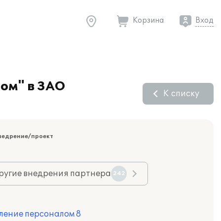
Корзина
Вход
ом" в ЗАО
К списку
недрение/проект
ругие внедрения партнера
242
ление персоналом 8