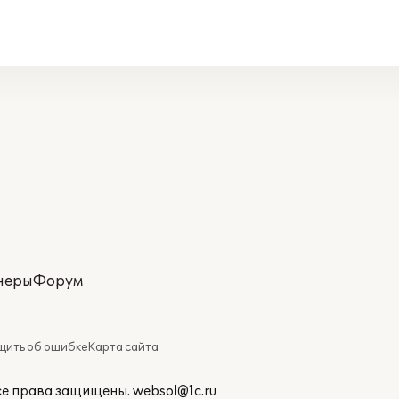
неры
Форум
ить об ошибке
Карта сайта
Все права защищены.
websol@1c.ru