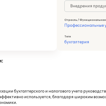
Внедрения продук
Отрасль / Функциональная
Профессиональные у
Теги
бухгалтерия
и:
изации бухгалтерского и налогового учета руководс
и эффективно используется, благодаря широким воз
ономики.