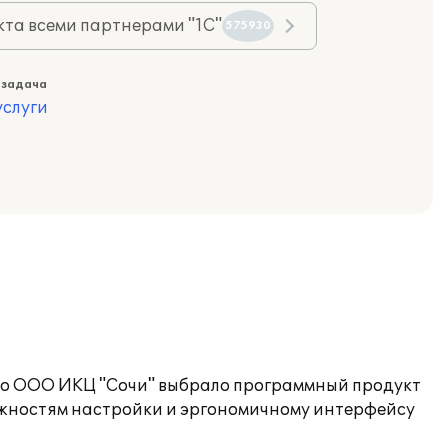
та всеми партнерами "1С"
575930
 задача
слуги
тво ООО ИКЦ "Сочи" выбрало программный продукт
можностям настройки и эргономичному интерфейсу