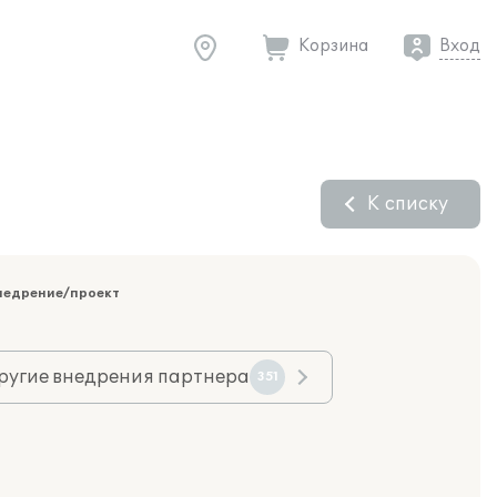
Корзина
Вход
К списку
недрение/проект
ругие внедрения партнера
351