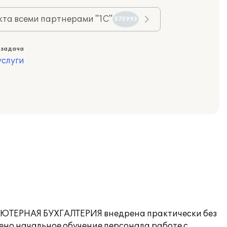
та всеми партнерами "1С"
575993
 задача
слуги
ПЬЮТЕРНАЯ БУХГАЛТЕРИЯ внедрена практически без
ено начальное обучение персонала работе с