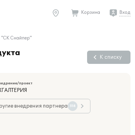
Корзина
Вход
О "СК Снайпер"
дукта
К списку
недрение/проект
ХГАЛТЕРИЯ
ругие внедрения партнера
518