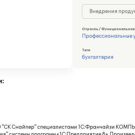
Внедрения продук
Отрасль / Функциональная
Профессиональные у
Теги
бухгалтерия
и:
ООО "СК Снайпер" специалистами 1С:Франчайзи КОМ
я" системы программ «1С:Предприятие 8». Произвед