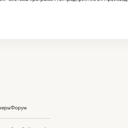
неры
Форум