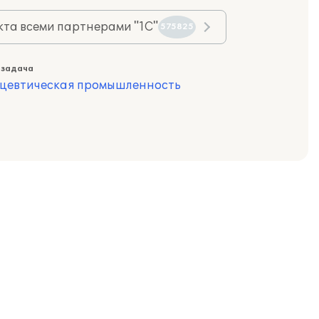
та всеми партнерами "1С"
575825
 задача
цевтическая промышленность