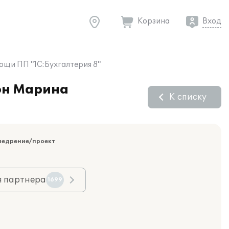
Корзина
Вход
ощи ПП "1С:Бухгалтерия 8"
он Марина
К списку
недрение/проект
я партнера
1699