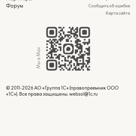
Форум
Сообщить об ошибке
Карта сайта
Мы в Max
© 2011-2026 АО «Группа 1С» (правопреемник ООО
«1С»). Все права защищены.
websol@1c.ru