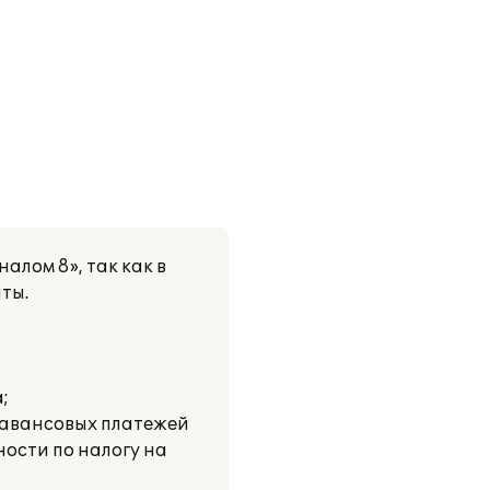
лом 8», так как в
ты.
;
 авансовых платежей
ости по налогу на