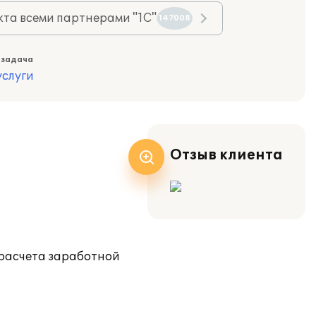
та всеми партнерами "1С"
147008
 задача
слуги
Отзыв клиента
 расчета заработной