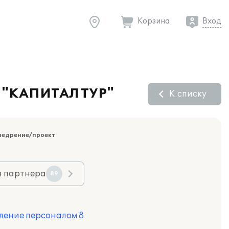
Корзина
Вход
О "КАПИТАЛ ТУР"
К списку
недрение/проект
я партнера
89
ление персоналом 8