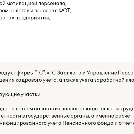
вой мотивацией персонала;
ом налогов и взносов с ФОТ;
тратах предприятия;
;
.
укт фирмы "1С": «1С:Зарплата и Управление Персона
дения кадрового учета, а также учета заработной пла
едующие участки:
дательством налогов и взносов с фонда оплаты труда
етности в государственные органы, а именно расчет
онифицированного учета Пенсионного фонда и отчетн