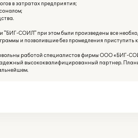
огов в затратах предприятия;
соналом;
ства.
и "БИГ-СОИЛ" при этом были произведены все необх
раммы и позволившие без промедления приступить к 
овольны работой специалистов фирмы ООО «БИГ-С
надежный высококвалифицированный партнер. План
альнейшем.