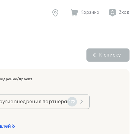
Корзина
Вход
К списку
недрение/проект
ругие внедрения партнера
175
влей 8