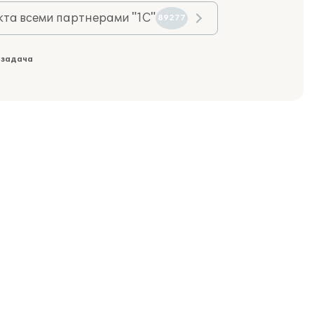
та всеми партнерами "1С"
89277
 задача