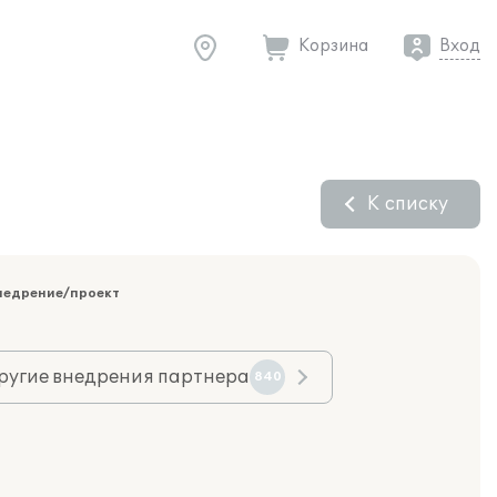
Корзина
Вход
К списку
недрение/проект
ругие внедрения партнера
840