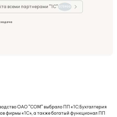
та всеми партнерами "1С"
575930
 задача
оводство ОАО "СОМ" выбрало ПП «1С:Бухгалтерия
ов фирмы «1С», а также богатый функционал ПП