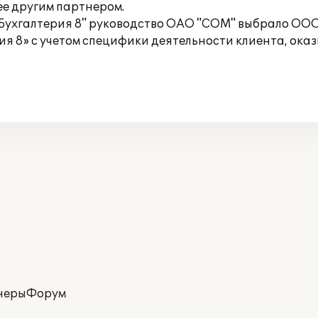
ее другим партнером.
Бухгалтерия 8" руководство ОАО "СОМ" выбрало ОО
ия 8» с учетом специфики деятельности клиента, ока
неры
Форум