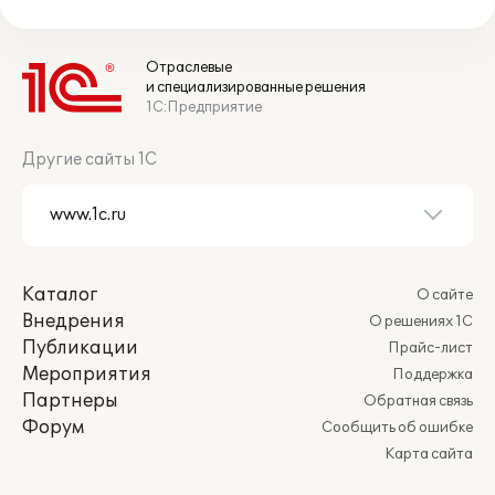
Отраслевые
и специализированные решения
1С:Предприятие
Другие сайты 1С
Каталог
О сайте
Внедрения
О решениях 1С
Публикации
Прайс-лист
Мероприятия
Поддержка
Партнеры
Обратная связь
Форум
Сообщить об ошибке
Карта сайта