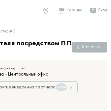
Корзина
Вход
лтерия 8"
ателя посредством ПП
К списку
недрение/проект
ва – Центральный офис
ругие внедрения партнера
29144