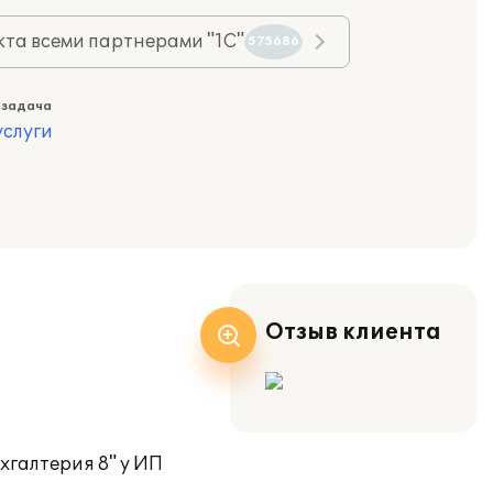
та всеми партнерами "1С"
575686
 задача
слуги
Отзыв клиента
хгалтерия 8" у ИП