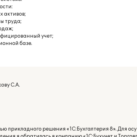
ости:
х активов;
ты труда;
родаж;
ифицированный учет;
ионной базе.
ову С.А.
ью прикладного решения «1С:Бухгалтерия 8». Для ос
ения я обратилась в компанию «1С:Бухучет и Торговля