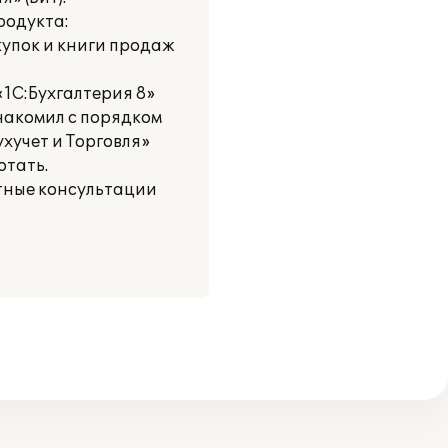
родукта:
купок и книги продаж
«1С:Бухгалтерия 8»
накомил с порядком
хучет и Торговля»
отать.
тные консультации