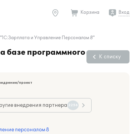
Корзина
Вход
"1С:Зарплата и Управление Персоналом 8"
а базе программного
К списку
недрение/проект
ругие внедрения партнера
2256
ление персоналом 8