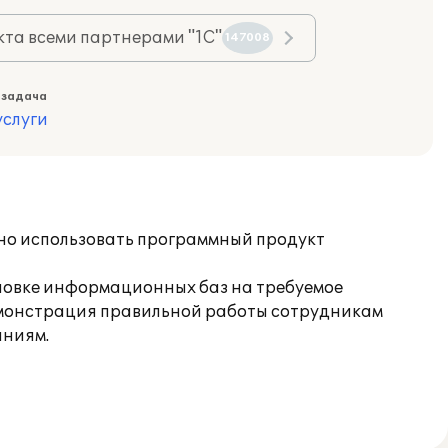
та всеми партнерами "1С"
147008
 задача
слуги
но использовать программный продукт
ановке информационных баз на требуемое
демонстрация правильной работы сотрудникам
аниям.