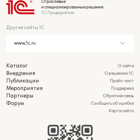
Отраслевые
и специализированные решения
1С:Предприятие
Другие сайты 1С
Каталог
О сайте
Внедрения
О решениях 1С
Публикации
Прайс-лист
Мероприятия
Поддержка
Партнеры
Обратная связь
Форум
Сообщить об ошибке
Карта сайта