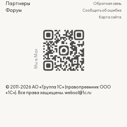
Партнеры
Обратная связь
Форум
Сообщить об ошибке
Карта сайта
Мы в Max
© 2011-2026 АО «Группа 1С» (правопреемник ООО
«1С»). Все права защищены.
websol@1c.ru