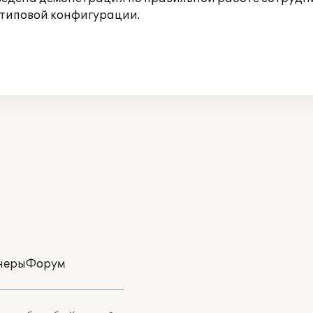
 типовой конфигурации.
неры
Форум