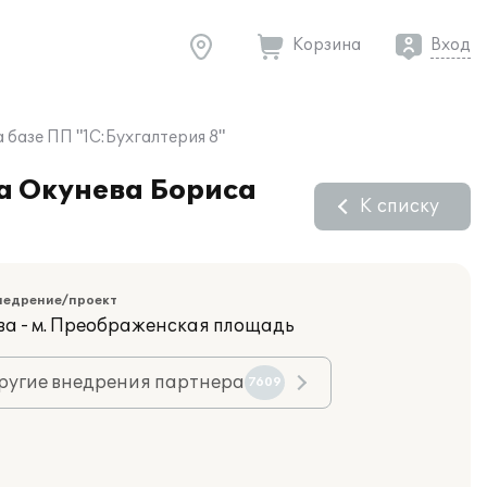
Корзина
Вход
 базе ПП "1С:Бухгалтерия 8"
ца Окунева Бориса
К списку
недрение/проект
ва - м. Преображенская площадь
ругие внедрения партнера
7609