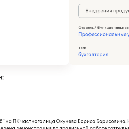
Внедрения продук
Отрасль / Функциональная
Профессиональные у
Теги
бухгалтерия
и:
8" на ПК частного лица Окунева Бориса Борисовича.
ведена демонстрация по правильной работе сотрудн