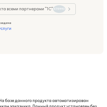
та всеми партнерами "1С"
575993
 задача
слуги
 На базе данного продукта автоматизирован
икам заказчика. Данный продукт установлен без