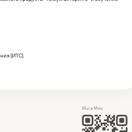
ия (ИТС).
Мы в Max