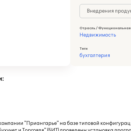
Внедрения продук
Отрасль / Функциональная
Недвижимость
Теги
бухгалтерия
и:
 компании "Приангарье" на базе типовой конфигурац
ухучет и Торговля" (БИТ) проведены установка програ