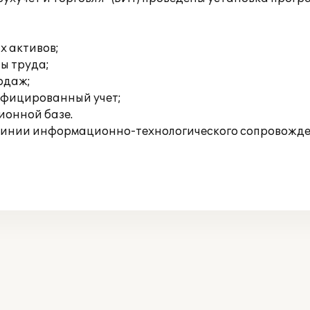
х активов;
ты труда;
родаж;
ифицированный учет;
ионной базе.
линии информационно-технологического сопровожден