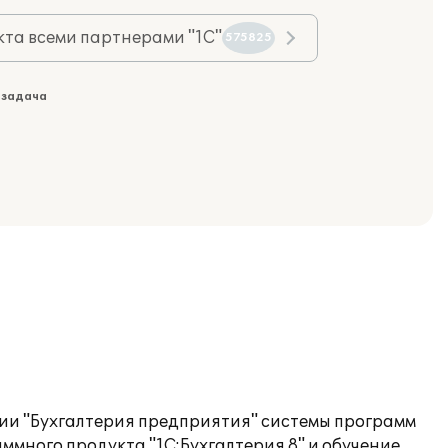
та всеми партнерами "1С"
575825
 задача
ии "Бухгалтерия предприятия" системы программ
ммного продукта "1С:Бухгалтерия 8" и обучение