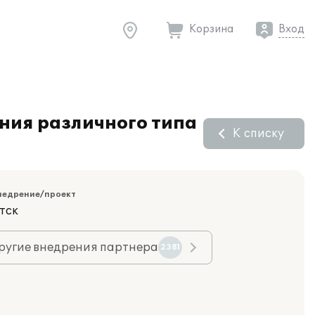
Корзина
Вход
ния различного типа
К списку
недрение/проект
тск
ругие внедрения партнера
2381