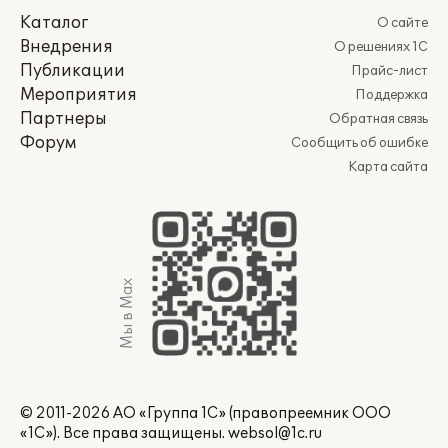
Каталог
О сайте
Внедрения
О решениях 1С
Публикации
Прайс-лист
Мероприятия
Поддержка
Партнеры
Обратная связь
Форум
Сообщить об ошибке
Карта сайта
Мы в Max
© 2011-2026 АО «Группа 1С» (правопреемник ООО
«1С»). Все права защищены.
websol@1c.ru