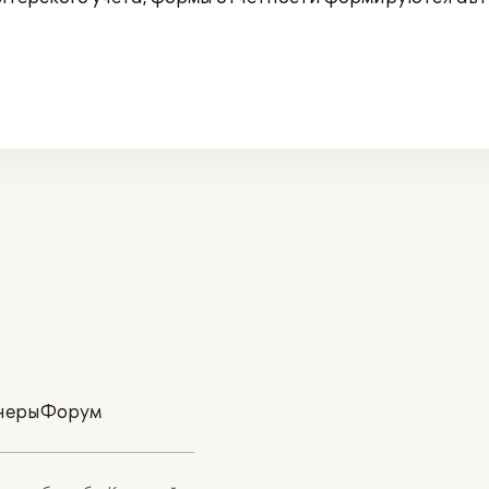
неры
Форум