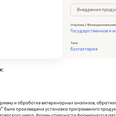
Внедрения продук
Отрасль / Функциональная
Государственное и 
Теги
бухгалтерия
и:
риему и обработке ветеринарных анализов, обратила
" была произведена установка программного продукт
алтерского учета, формы отчетности формируются ав