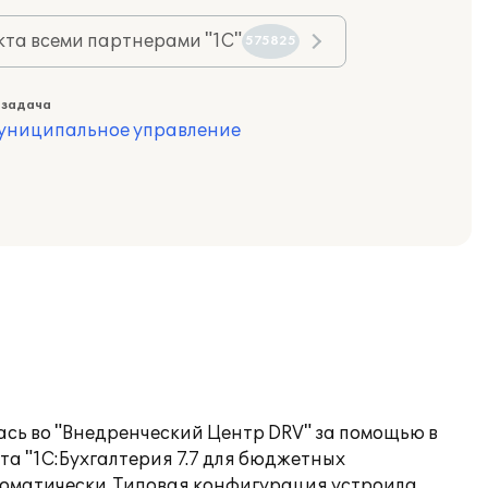
та всеми партнерами "1С"
575825
 задача
муниципальное управление
сь во "Внедренческий Центр DRV" за помощью в
а "1С:Бухгалтерия 7.7 для бюджетных
томатически. Типовая конфигурация устроила