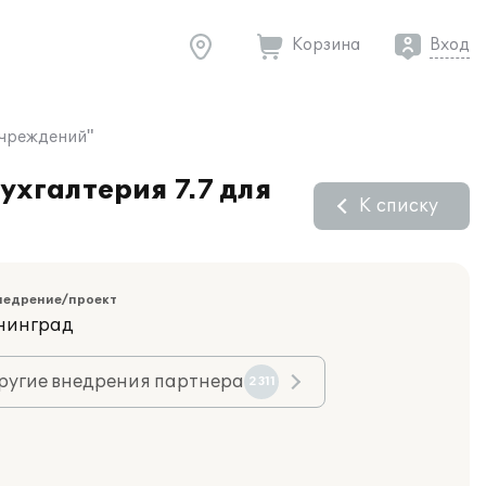
Корзина
Вход
учреждений"
ухгалтерия 7.7 для
К списку
недрение/проект
ининград
ругие внедрения партнера
2311