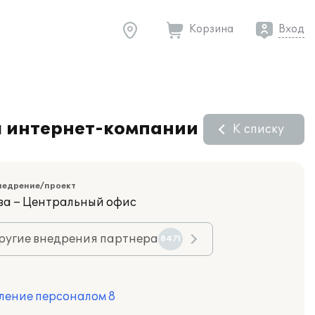
Корзина
Вход
я интернет-компании
К списку
недрение/проект
ва – Центральный офис
ругие внедрения партнера
8471
ление персоналом 8