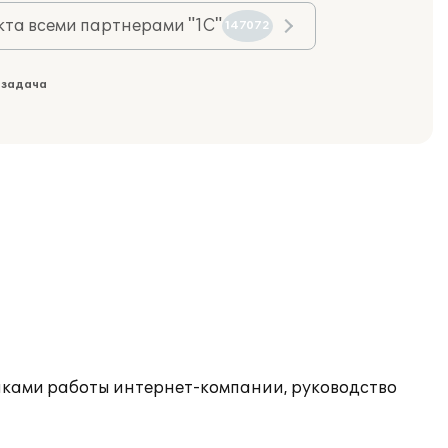
та всеми партнерами "1С"
147072
 задача
иками работы интернет-компании, руководство