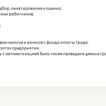
дбор, анкетирование и оценка;
иями работников;
;
ом налогов и взносов с фонда оплаты труда;
тратах предприятия.
яду с автоматизацией была также проведена демонст