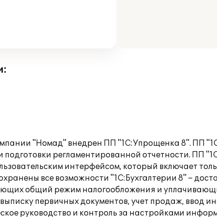
и:
компании "Номад" внедрен ПП "1С:Упрощенка 8". ПП "1
и подготовки регламентированной отчетности. ПП "1
ользовательским интерфейсом, который включает тол
 сохранены все возможности "1С:Бухгалтерии 8" – до
яющих общий режим налогообложения и уплачивающих
 выписку первичных документов, учет продаж, ввод 
еское руководство и контроль за настройками инфо