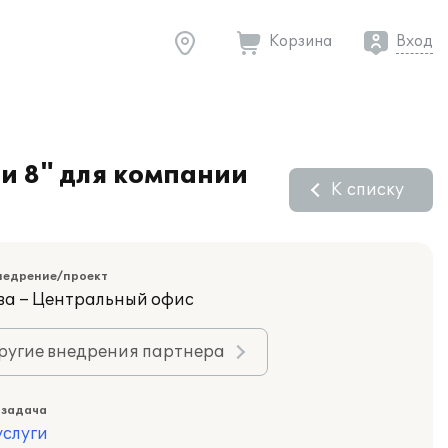
Корзина
Вход
и 8" для компании
К списку
недрение/проект
ва – Центральный офис
ругие внедрения партнера
 задача
слуги