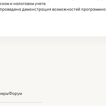
ком и налоговом учете.
же проведена демонстрация возможностей программно
неры
Форум