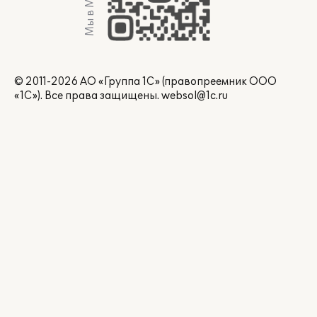
Мы в Max
© 2011-2026 АО «Группа 1С» (правопреемник ООО
«1С»). Все права защищены.
websol@1c.ru