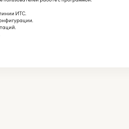
е пользователей работе с программой.
линии ИТС.
конфигурации.
таций.
.