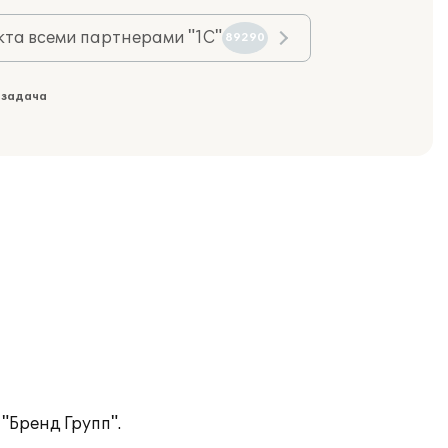
та всеми партнерами "1С"
89290
 задача
"Бренд Групп".