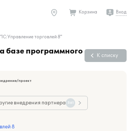
Корзина
Вход
"1С:Управление торговлей 8"
а базе программного
К списку
недрение/проект
ругие внедрения партнера
561
влей 8