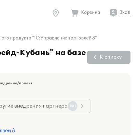
Корзина
Вход
ого продукта "1С:Управление торговлей 8"
ейд-Кубань" на базе
К списку
недрение/проект
ругие внедрения партнера
561
влей 8