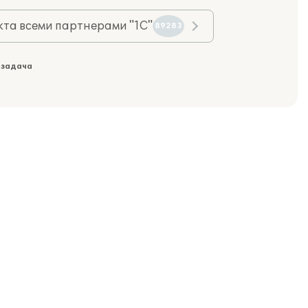
та всеми партнерами "1С"
89283
 задача