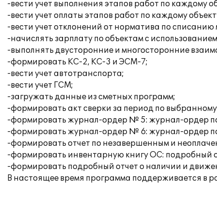
-вести учет выполнения этапов работ по каждому об
-вести учет оплаты этапов работ по каждому объект
-вести учет отклонений от норматива по списанию
-начислять зарплату по объектам с использованием
-выполнять двусторонние и многосторонние взаим
-формировать КС-2, КС-3 и ЭСМ-7;
-вести учет автотранспорта;
-вести учет ГСМ;
-загружать данные из сметных программ;
-формировать акт сверки за период по выбранному 
-формировать журнал-ордер № 5: журнал-ордер по
-формировать журнал-ордер № 6: журнал-ордер по
-формировать отчет по незавершенным и неоплаче
-формировать инвентарную книгу ОС: подробный от
-формировать подробный отчет о наличии и движен
В настоящее время программа поддерживается в 