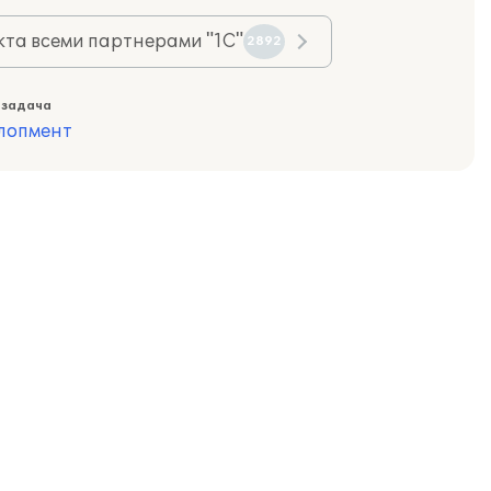
та всеми партнерами "1С"
2892
 задача
лопмент