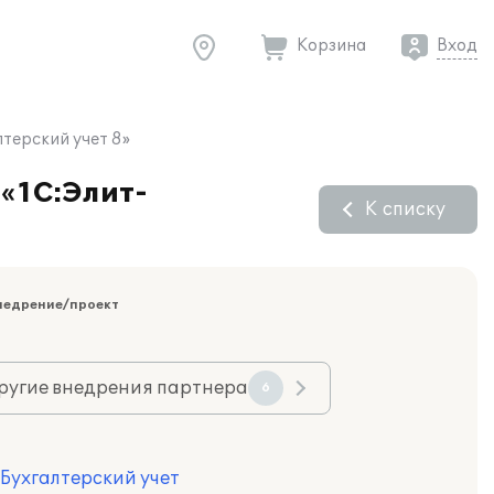
Корзина
Вход
терский учет 8»
«1C:Элит-
К списку
недрение/проект
ругие внедрения партнера
6
 Бухгалтерский учет