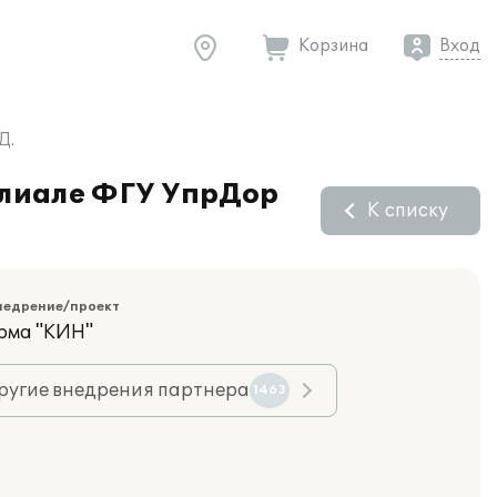
Корзина
Вход
Д.
илиале ФГУ УпрДор
К списку
недрение/проект
рма "КИН"
ругие внедрения партнера
1463