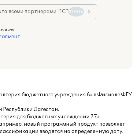
та всеми партнерами "1С"
575686
 задача
лопмент
галтерия бюджетного учреждения 8» в Филиале ФГУ
 Республики Дагестан.
лтерия для бюджетных учреждений 7.7».
 Например, новый программный продукт позволяет
классификации вводятся на определенную дату.