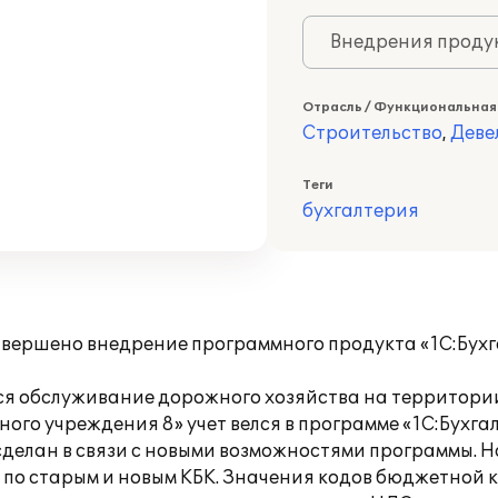
Внедрения продук
Отрасль / Функциональная
Строительство
,
Деве
Теги
бухгалтерия
авершено внедрение программного продукта «1С:Бух
я обслуживание дорожного хозяйства на территории
ого учреждения 8» учет велся в программе «1С:Бухга
 сделан в связи с новыми возможностями программы.
по старым и новым КБК. Значения кодов бюджетной 