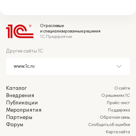
Отраслевые
и специализированные решения
1С:Предприятие
Другие сайты 1С
Каталог
О сайте
Внедрения
О решениях 1С
Публикации
Прайс-лист
Мероприятия
Поддержка
Партнеры
Обратная связь
Форум
Сообщить об ошибке
Карта сайта