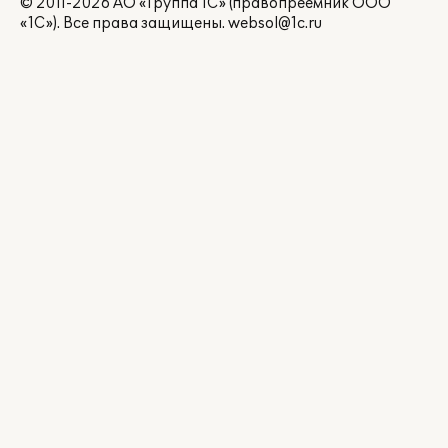
© 2011-2026 АО «Группа 1С» (правопреемник ООО
«1С»). Все права защищены.
websol@1c.ru