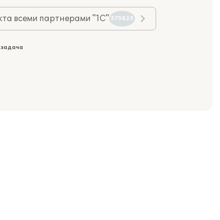
та всеми партнерами "1С"
575825
 задача