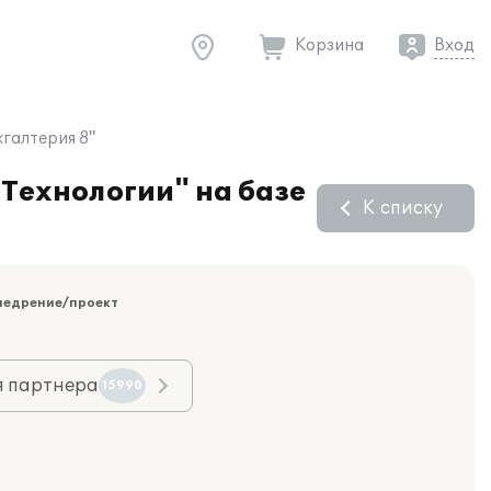
Корзина
Вход
галтерия 8"
Технологии" на базе
К списку
недрение/проект
я партнера
15990