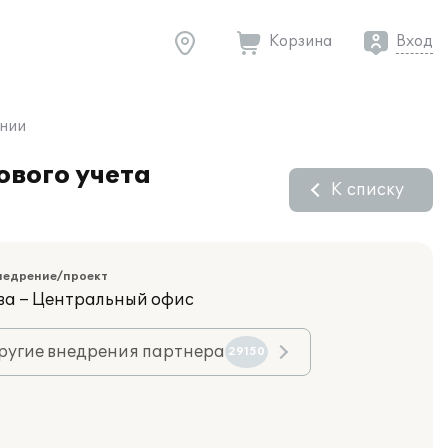
Корзина
Вход
ании
ового учета
К списку
недрение/проект
ва – Центральный офис
ругие внедрения партнера
29150