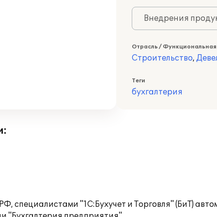
Внедрения продук
Отрасль / Функциональная
Строительство
,
Деве
Теги
бухгалтерия
и:
Ф, специалистами "1С:Бухучет и Торговля" (БиТ) авт
и "Бухгалтерия предприятия".