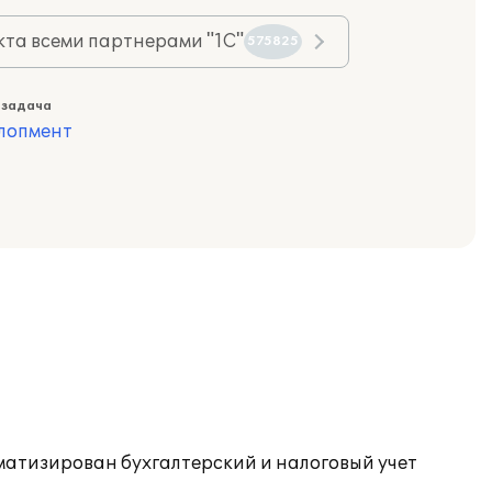
та всеми партнерами "1С"
575825
 задача
лопмент
оматизирован бухгалтерский и налоговый учет