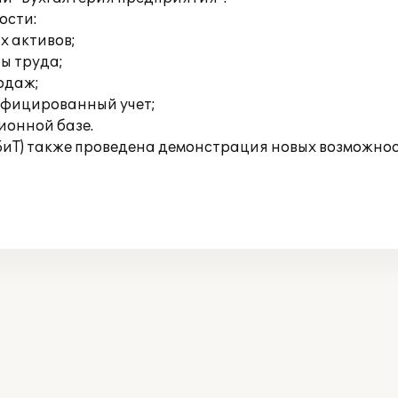
ости:
х активов;
ты труда;
родаж;
ифицированный учет;
ионной базе.
БиТ) также проведена демонстрация новых возможнос