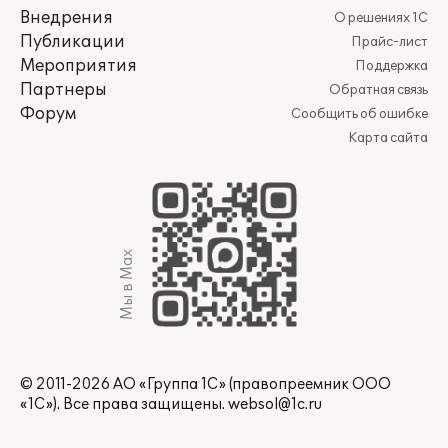
Внедрения
О решениях 1С
Публикации
Прайс-лист
Мероприятия
Поддержка
Партнеры
Обратная связь
Форум
Сообщить об ошибке
Карта сайта
Мы в Max
© 2011-2026 АО «Группа 1С» (правопреемник ООО
«1С»). Все права защищены.
websol@1c.ru