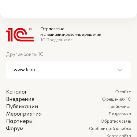
Отраслевые
и специализированные решения
1С:Предприятие
Другие сайты 1С
Каталог
О сайте
Внедрения
О решениях 1С
Публикации
Прайс-лист
Мероприятия
Поддержка
Партнеры
Обратная связь
Форум
Сообщить об ошибке
Карта сайта