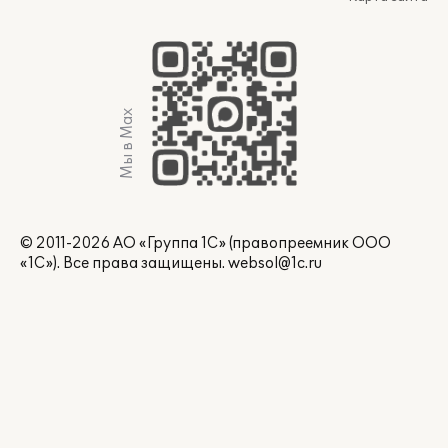
Мы в Max
© 2011-2026 АО «Группа 1С» (правопреемник ООО
«1С»). Все права защищены.
websol@1c.ru