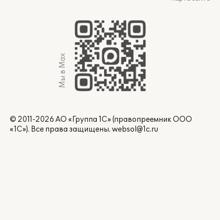
Мы в Max
© 2011-2026 АО «Группа 1С» (правопреемник ООО
«1С»). Все права защищены.
websol@1c.ru