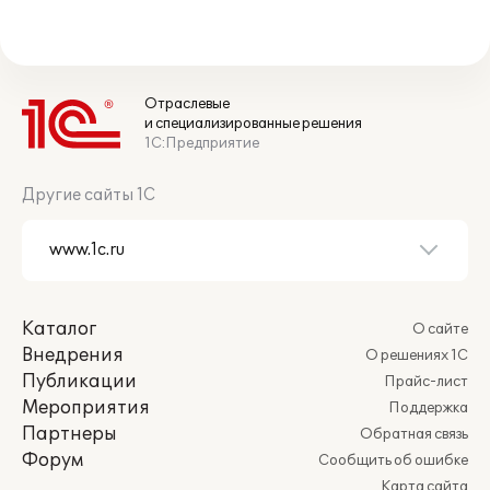
Отраслевые
и специализированные решения
1С:Предприятие
Другие сайты 1С
Каталог
О сайте
Внедрения
О решениях 1С
Публикации
Прайс-лист
Мероприятия
Поддержка
Партнеры
Обратная связь
Форум
Сообщить об ошибке
Карта сайта