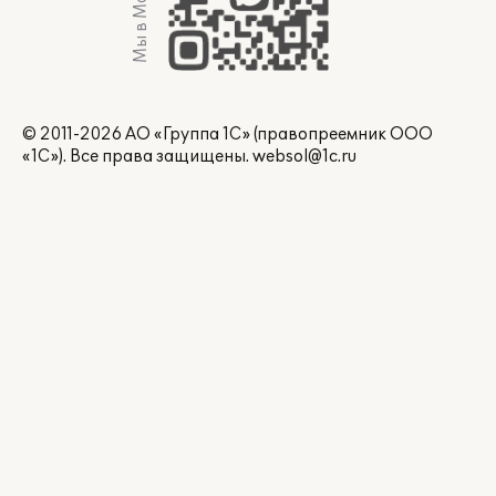
Мы в Max
© 2011-2026 АО «Группа 1С» (правопреемник ООО
«1С»). Все права защищены.
websol@1c.ru