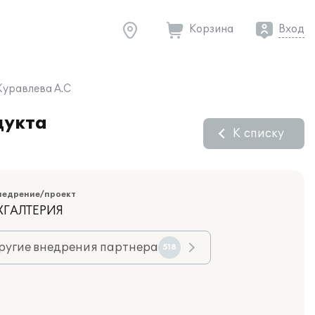
Корзина
Вход
Журавлева А.С
дукта
К списку
недрение/проект
ХГАЛТЕРИЯ
ругие внедрения партнера
518