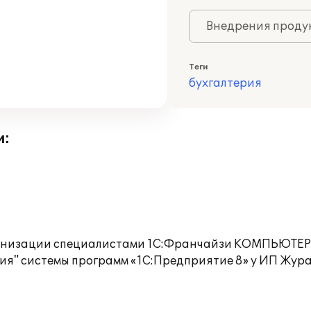
Внедрения продук
Теги
бухгалтерия
и:
организации специалистами 1С:Франчайзи КОМПЬЮТЕ
я" системы программ «1С:Предприятие 8» у ИП Жура