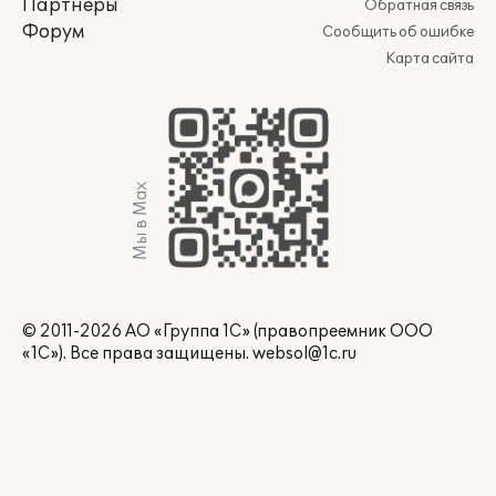
Партнеры
Обратная связь
Форум
Сообщить об ошибке
Карта сайта
Мы в Max
© 2011-2026 АО «Группа 1С» (правопреемник ООО
«1С»). Все права защищены.
websol@1c.ru