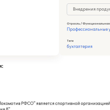
Внедрения продук
Отрасль / Функциональная
Профессиональные у
Теги
бухгалтерия
и:
окомотив РФСО" является спортивной организацией
я 8".