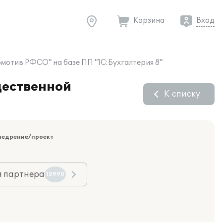
Корзина
Вход
мотив РФСО" на базе ПП "1С:Бухгалтерия 8"
щественной
К списку
недрение/проект
я партнера
15990