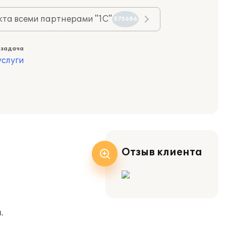
та всеми партнерами "1С"
575686
 задача
слуги
Отзыв клиента
.