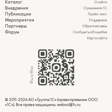
Каталог
О сайте
Внедрения
О решениях 1С
Публикации
Прайс-лист
Мероприятия
Поддержка
Партнеры
Обратная связь
Форум
Сообщить об ошибке
Карта сайта
Мы в Max
© 2011-2026 АО «Группа 1С» (правопреемник ООО
«1С»). Все права защищены.
websol@1c.ru