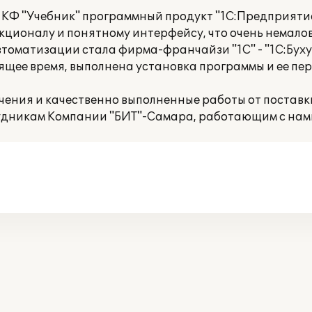
КФ "Учебник" программный продукт "1С:Предприятие
ционалу и понятному интерфейсу, что очень немало
оматизации стала фирма-франчайзи "1С" - "1С:Бухуче
ящее время, выполнена установка программы и ее п
чения и качественно выполненные работы от поставк
рудникам Компании "БИТ"-Самара, работающим с нам