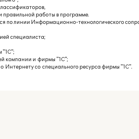
лом 8",
 классификаторов,
и правильной работы в программе.
тся по линии Информационно-технологического сопро
ией специалиста;
 "1С";
й компании и фирмы "1С";
по Интернету со специального ресурса фирмы "1С".