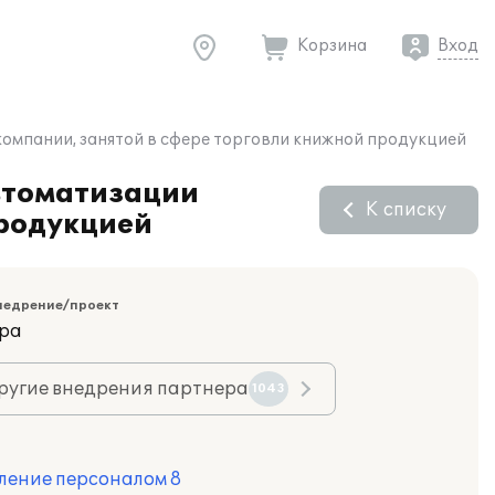
Корзина
Вход
компании, занятой в сфере торговли книжной продукцией
втоматизации
К списку
продукцией
недрение/проект
ара
ругие внедрения партнера
1043
ление персоналом 8