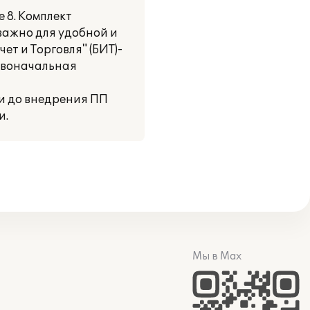
 8. Комплект
важно для удобной и
т и Торговля" (БИТ)-
ервоначальная
и до внедрения ПП
и.
Мы в Max