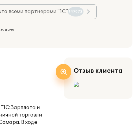
та всеми партнерами "1С"
147072
 задача
Отзыв клиента
 "1С:Зарплата и
зничной торговли
Самара. В ходе