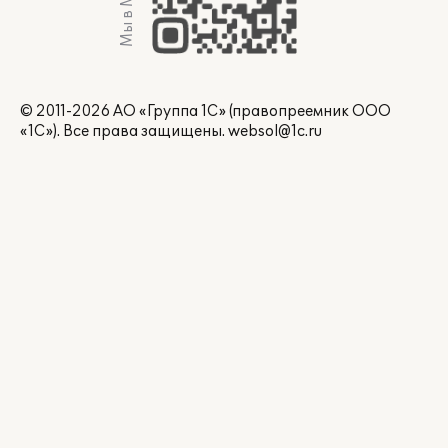
Мы в Max
© 2011-2026 АО «Группа 1С» (правопреемник ООО
«1С»). Все права защищены.
websol@1c.ru