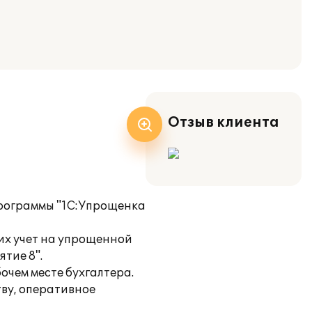
Отзыв клиента
программы "1С:Упрощенка
их учет на упрощенной
тие 8".
очем месте бухгалтера.
ву, оперативное