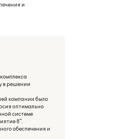
печения и
 комплекса
у в решении
шей компании было
ерсия оптимально
нной системе
ятие 8".
ного обеспечения и