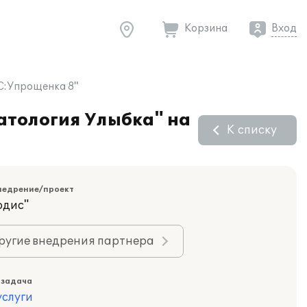
Корзина
Вход
1С:Упрощенка 8"
атология Улыбка" на
К списку
недрение/проект
рдис"
ругие внедрения партнера
 задача
слуги