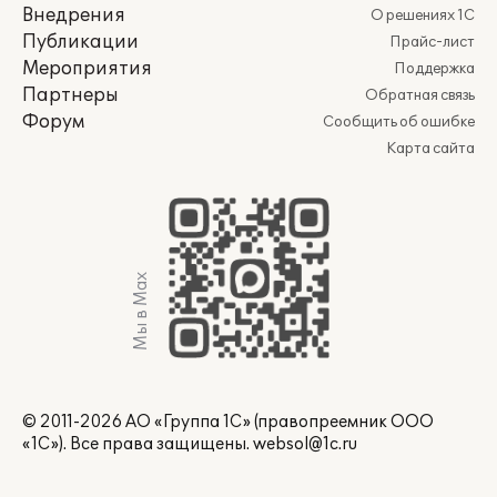
Внедрения
О решениях 1С
Публикации
Прайс-лист
Мероприятия
Поддержка
Партнеры
Обратная связь
Форум
Сообщить об ошибке
Карта сайта
Мы в Max
© 2011-2026 АО «Группа 1С» (правопреемник ООО
«1С»). Все права защищены.
websol@1c.ru