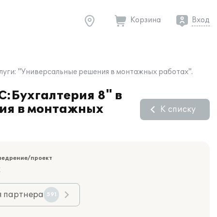
Корзина
Вход
слуги: "Универсальные решения в монтажных работах".
С:Бухгалтерия 8" в
ния в монтажных
К списку
недрение/проект
к
я партнера
591