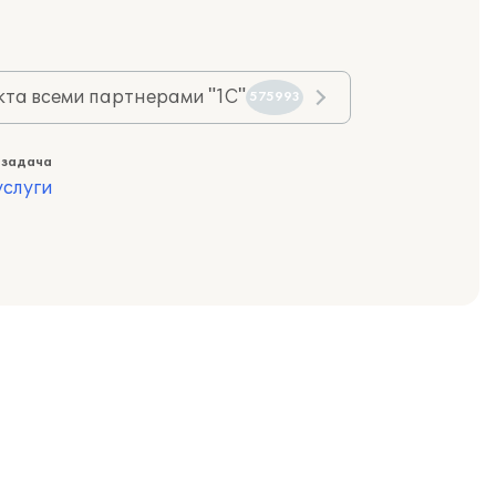
та всеми партнерами "1С"
575993
 задача
слуги