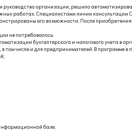
 руководство организации, решило автоматизировать
ажных работах. Специалистами линии консультации О
монстрированы его возможности. После приобретени
ии не потребовалось.
втоматизации бухгалтерского и налогового учета в 
 в том числе и для предпринимателей. В программе в
й;
;
 информационной базе;