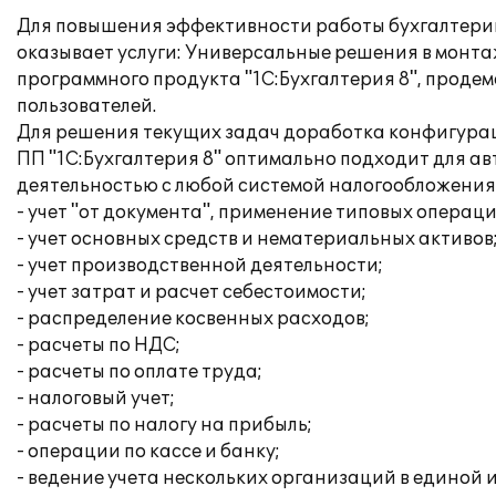
Для повышения эффективности работы бухгалтерии
оказывает услуги: Универсальные решения в монт
программного продукта "1С:Бухгалтерия 8", проде
пользователей.
Для решения текущих задач доработка конфигурац
ПП "1C:Бухгалтерия 8" оптимально подходит для а
деятельностью с любой системой налогообложения,
- учет "от документа", применение типовых операци
- учет основных средств и нематериальных активов
- учет производственной деятельности;
- учет затрат и расчет себестоимости;
- распределение косвенных расходов;
- расчеты по НДС;
- расчеты по оплате труда;
- налоговый учет;
- расчеты по налогу на прибыль;
- операции по кассе и банку;
- ведение учета нескольких организаций в единой