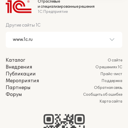
Отраслевые
и специализированные решения
1С:Предприятие
Другие сайты 1С
Каталог
О сайте
Внедрения
О решениях 1С
Публикации
Прайс-лист
Мероприятия
Поддержка
Партнеры
Обратная связь
Форум
Сообщить об ошибке
Карта сайта