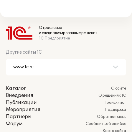
Отраслевые
и специализированные решения
1С:Предприятие
Другие сайты 1С
Каталог
О сайте
Внедрения
О решениях 1С
Публикации
Прайс-лист
Мероприятия
Поддержка
Партнеры
Обратная связь
Форум
Сообщить об ошибке
Карта сайта