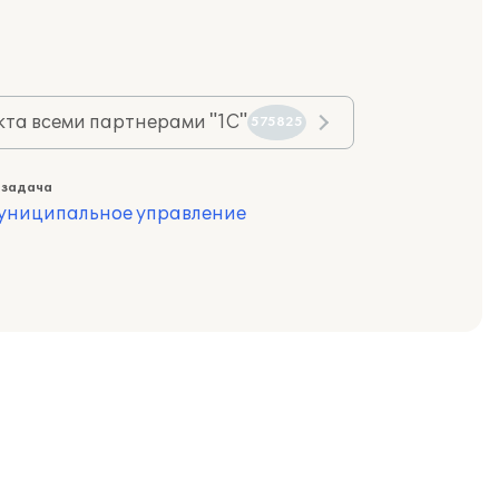
та всеми партнерами "1С"
575825
 задача
муниципальное управление