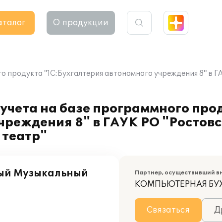
аталог
О продукции
го продукта "1С:Бухгалтерия автономного учреждения 8" в
учета на базе программного про
чреждения 8" в ГАУК РО "Ростов
 театр"
ный Музыкальный
Партнер, осуществивший в
КОМПЬЮТЕРНАЯ БУ
Связаться
Д