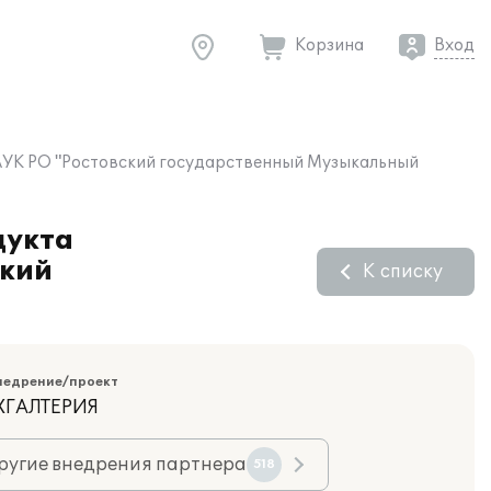
Корзина
Вход
 ГАУК РО "Ростовский государственный Музыкальный
дукта
ский
К списку
недрение/проект
ХГАЛТЕРИЯ
ругие внедрения партнера
518