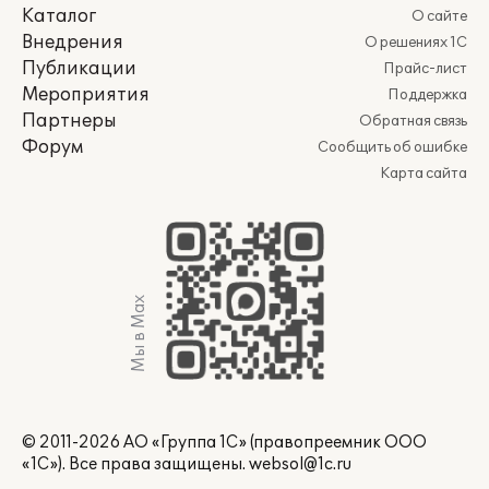
Каталог
О сайте
Внедрения
О решениях 1С
Публикации
Прайс-лист
Мероприятия
Поддержка
Партнеры
Обратная связь
Форум
Сообщить об ошибке
Карта сайта
Мы в Max
© 2011-2026 АО «Группа 1С» (правопреемник ООО
«1С»). Все права защищены.
websol@1c.ru