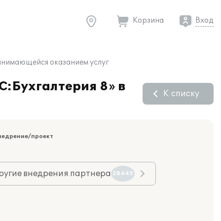
Корзина
Вход
занимающейся оказанием услуг
С:Бухгалтерия 8» в
К списку
недрение/проект
ругие внедрения партнера
28445