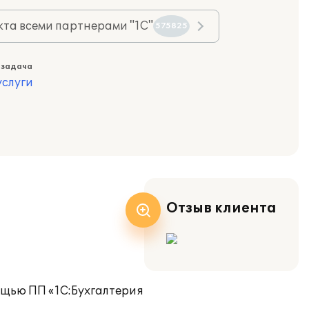
та всеми партнерами "1С"
575825
 задача
слуги
Отзыв клиента
ощью ПП «1С:Бухгалтерия