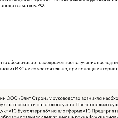
конодательством РФ.
что обеспечивает своевременное получение последн
АналитИКС» и самостоятельно, при помощи интернет
нии ООО «Элит Строй» у руководства возникла необх
хгалтерского и налогового учета. После анализа с
укт «1С:Бухгалтерия8» на платформе «1С:Предприяти
 образом повлияло следующее: широкие функционал