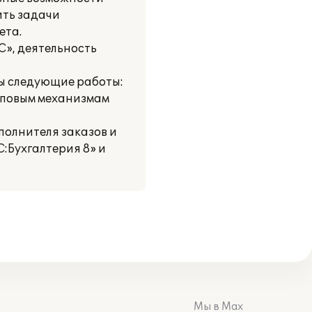
ить задачи
ета.
», деятельность
ы следующие работы:
типовым механизмам
полнителя заказов и
:Бухгалтерия 8» и
Мы в Max