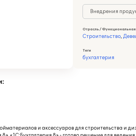
Внедрения продук
Отрасль / Функциональная
Строительство
,
Деве
Теги
бухгалтерия
и:
йматериалов и аксессуаров для строительства и ди
». «1С:Бухгалтерия 8» - готово решение для ведения