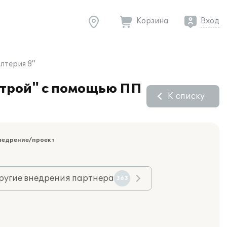
Корзина
Вход
лтерия 8"
Строй" с помощью ПП
К списку
недрение/проект
ругие внедрения партнера
363