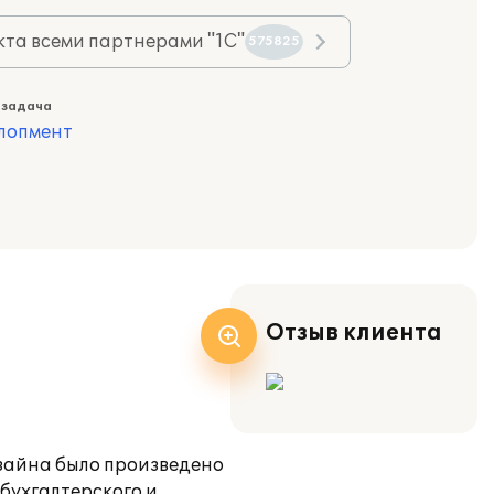
та всеми партнерами "1С"
575825
 задача
лопмент
Отзыв клиента
зайна было произведено
 бухгалтерского и