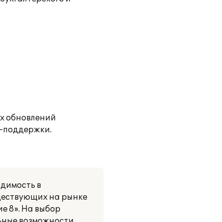
их обновлений
-поддержки.
одимость в
уществующих на рынке
е 8». На выбор
ьные возможности