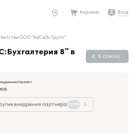
Корзина
Вход
агентстве ООО "АйСиЭс Групп"
С:Бухгалтерия 8" в
К списку
недрение/проект
еса
ругие внедрения партнера
20098