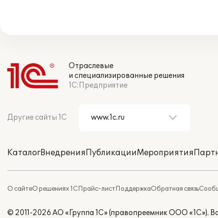
Отраслевые
и специализированные решения
1С:Предприятие
Другие сайты 1С
Каталог
Внедрения
Публикации
Мероприятия
Парт
О сайте
О решениях 1С
Прайс-лист
Поддержка
Обратная связь
Сообщ
© 2011-2026 АО «Группа 1С» (правопреемник ООО «1С»). 