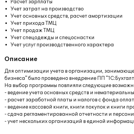
Расчет зарплаты
Учет затрат на производство
Учет основных средств, расчет амортизации
Учет прихода ТМЦ
Учет продаж ТМЦ
Учет спецодежды и спецоснастки
Учет услуг производственного характера
Описание
Для оптимизации учета в организации, занимающе
бизнеса" было проведено внедрение ПП "1С:Бухгалт
На выбор программы повлияли следующие возможн
- ведение учета основных средств и нематериальны
- расчет заработной платы и налогов с фонда опла
- ведение кассовой книги, книги покупок и книги п
- сдача регламентированной отчетности и персон
- учет нескольких организаций в единой информац