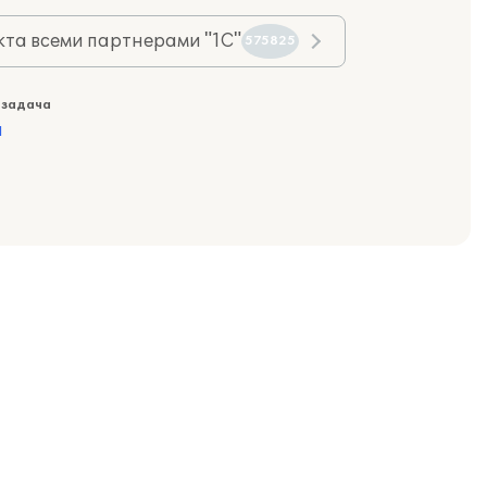
та всеми партнерами "1С"
575825
 задача
а