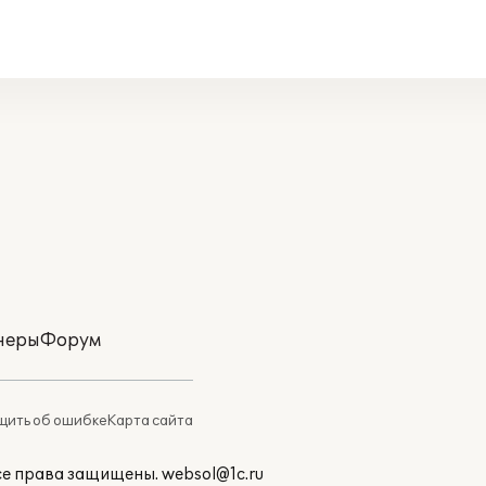
неры
Форум
ить об ошибке
Карта сайта
Все права защищены.
websol@1c.ru