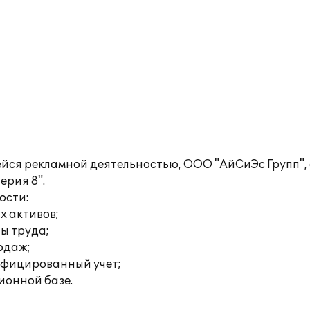
йся рекламной деятельностью, ООО "АйСиЭс Групп",
ерия 8".
ости:
х активов;
ты труда;
родаж;
ифицированный учет;
ионной базе.